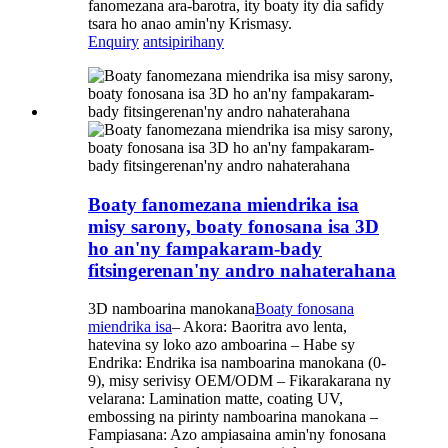
fanomezana ara-barotra, ity boaty ity dia safidy
tsara ho anao amin'ny Krismasy.
Enquiry
antsipirihany
Boaty fanomezana miendrika isa
misy sarony, boaty fonosana isa 3D
ho an'ny fampakaram-bady
fitsingerenan'ny andro nahaterahana
3D namboarina manokana
Boaty fonosana
miendrika isa
– Akora: Baoritra avo lenta,
hatevina sy loko azo amboarina – Habe sy
Endrika: Endrika isa namboarina manokana (0-
9), misy serivisy OEM/ODM – Fikarakarana ny
velarana: Lamination matte, coating UV,
embossing na pirinty namboarina manokana –
Fampiasana: Azo ampiasaina amin'ny fonosana