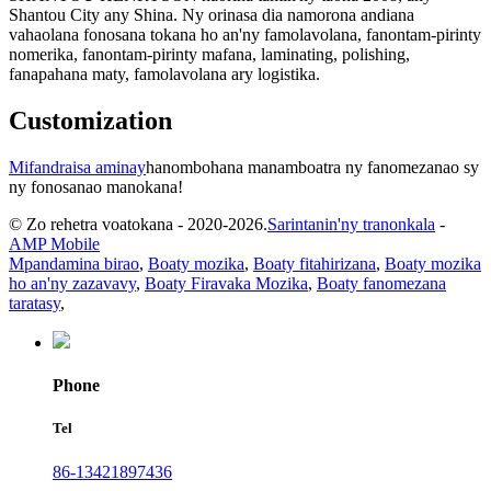
Shantou City any Shina. Ny orinasa dia namorona andiana
vahaolana fonosana tokana ho an'ny famolavolana, fanontam-pirinty
nomerika, fanontam-pirinty mafana, laminating, polishing,
fanapahana maty, famolavolana ary logistika.
Customization
Mifandraisa aminay
hanombohana manamboatra ny fanomezanao sy
ny fonosanao manokana!
© Zo rehetra voatokana - 2020-2026.
Sarintanin'ny tranonkala
-
AMP Mobile
Mpandamina birao
,
Boaty mozika
,
Boaty fitahirizana
,
Boaty mozika
ho an'ny zazavavy
,
Boaty Firavaka Mozika
,
Boaty fanomezana
taratasy
,
Phone
Tel
86-13421897436