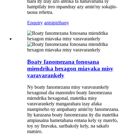
tsara ity izay azo antoka fa hahavariana sy
hampifaly ireo mpandray azy amin'ny sokajin-
taona rehetra.
Enquiry
antsipirihany
Boaty fanomezana fonosana
miendrika hexagon miavaka misy
varavarankely
Ny boaty fanomezana misy varavarankely
hexagonal dia manondro boaty fanomezana
miendrika hexagonal, matetika misy
varavarankely mangarahara izay afaka
mampiseho ny ampahany amin'ny fanomezana.
Ity karazana boaty fanomezana ity dia matetika
ampiasaina hametahana entana kely sy marefo,
toy ny firavaka, saribakoly kely, na sakafo
matsiro.