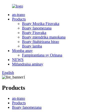
an-trano
Products
Boaty Mozika Firavaka
Boaty fanomezana
Boaty Firavaka
Boaty miendrika manokana
Boaty fitahirizana birao
Boaty lamba
Momba anay
Fampirantiana sy Orinasa
NEWS
Mifandraisa aminay
English
Products
an-trano
Products
Boaty fanomezana