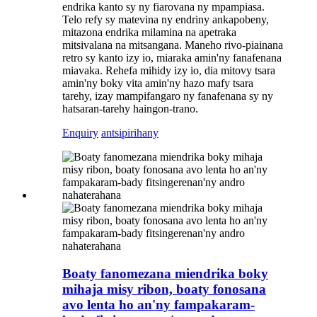
endrika kanto sy ny fiarovana ny mpampiasa.
Telo refy sy matevina ny endriny ankapobeny,
mitazona endrika milamina na apetraka
mitsivalana na mitsangana. Maneho rivo-piainana
retro sy kanto izy io, miaraka amin'ny fanafenana
miavaka. Rehefa mihidy izy io, dia mitovy tsara
amin'ny boky vita amin'ny hazo mafy tsara
tarehy, izay mampifangaro ny fanafenana sy ny
hatsaran-tarehy haingon-trano.
Enquiry
antsipirihany
Boaty fanomezana miendrika boky
mihaja misy ribon, boaty fonosana
avo lenta ho an'ny fampakaram-