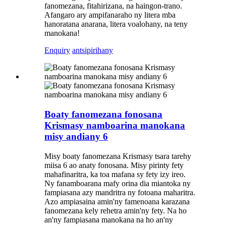
fanomezana, fitahirizana, na haingon-trano.
Afangaro ary ampifanaraho ny litera mba
hanoratana anarana, litera voalohany, na teny
manokana!
Enquiry
antsipirihany
Boaty fanomezana fonosana
Krismasy namboarina manokana
misy andiany 6
Misy boaty fanomezana Krismasy tsara tarehy
miisa 6 ao anaty fonosana. Misy pirinty fety
mahafinaritra, ka toa mafana sy fety izy ireo.
Ny fanamboarana mafy orina dia miantoka ny
fampiasana azy mandritra ny fotoana maharitra.
Azo ampiasaina amin'ny famenoana karazana
fanomezana kely rehetra amin'ny fety. Na ho
an'ny fampiasana manokana na ho an'ny