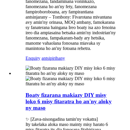
fanomezana, fandaminana voninkazo,
fanomezana ho an'ny fety, fanomezana
fampiroboroboana, ary fampirantiana
antsinjarany – Tombony: Fivarotana mivantana
avy amin'ny orinasa, MOQ ambany, famokarana
sy fanaterana haingana Ireo boaty isa azo fenoina
ireo dia ampiasaina betsaka amin'ny indostrian'ny
fanomezana, fampakaram-bady ary hetsika,
manome vahaolana fonosana miavaka sy
manintona ho an'ny fotoana rehetra.
Enquiry
antsipirihany
Boaty fizarana makiazy DIY misy
loko 6 misy fitaratra ho an'ny aloky
ny maso
✨ [Zava-nisongadina tamin'ny vokatra]
Ity takelaka aloka maso mainty misy harato 6
misy fitaratra ity dia fonosana fitahirizana