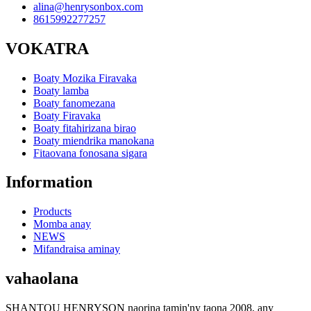
alina@henrysonbox.com
8615992277257
VOKATRA
Boaty Mozika Firavaka
Boaty lamba
Boaty fanomezana
Boaty Firavaka
Boaty fitahirizana birao
Boaty miendrika manokana
Fitaovana fonosana sigara
Information
Products
Momba anay
NEWS
Mifandraisa aminay
vahaolana
SHANTOU HENRYSON naorina tamin'ny taona 2008, any