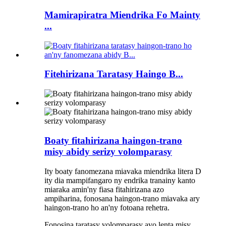
Mamirapiratra Miendrika Fo Mainty
...
Fitehirizana Taratasy Haingo B...
Boaty fitahirizana haingon-trano
misy abidy serizy volomparasy
Ity boaty fanomezana miavaka miendrika litera D
ity dia mampifangaro ny endrika tranainy kanto
miaraka amin'ny fiasa fitahirizana azo
ampiharina, fonosana haingon-trano miavaka ary
haingon-trano ho an'ny fotoana rehetra.
Fonosina taratasy volomparasy avo lenta misy