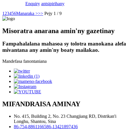
Enquiry
antsipirihany
1
2
3
4
5
6
Manaraka >
>>
Pejy 1 / 9
Misoratra anarana amin'ny gazetinay
Fampahalalana mahasoa sy tolotra manokana alefa
mivantana any amin'ny boaty mailakao.
Mandefasa fanontaniana
MIFANDRAISA AMINAY
No. 415, Building 2, No. 23 Changjiang RD, Distrikan'i
Longhu, Shantou, Sina
86-754-88611665
86-13421897436