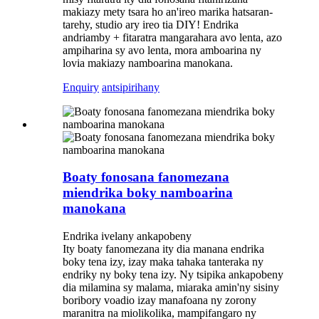
makiazy mety tsara ho an'ireo marika hatsaran-
tarehy, studio ary ireo tia DIY! Endrika
andriamby + fitaratra mangarahara avo lenta, azo
ampiharina sy avo lenta, mora amboarina ny
lovia makiazy namboarina manokana.
Enquiry
antsipirihany
Boaty fonosana fanomezana
miendrika boky namboarina
manokana
Endrika ivelany ankapobeny
Ity boaty fanomezana ity dia manana endrika
boky tena izy, izay maka tahaka tanteraka ny
endriky ny boky tena izy. Ny tsipika ankapobeny
dia milamina sy malama, miaraka amin'ny sisiny
boribory voadio izay manafoana ny zorony
maranitra na miolikolika, mampifangaro ny