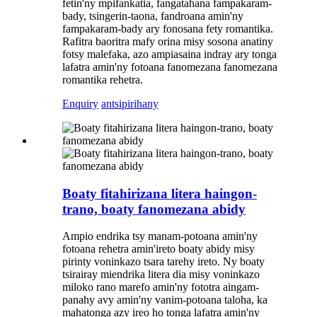
fetin'ny mpifankatia, fangatahana fampakaram-
bady, tsingerin-taona, fandroana amin'ny
fampakaram-bady ary fonosana fety romantika.
Rafitra baoritra mafy orina misy sosona anatiny
fotsy malefaka, azo ampiasaina indray ary tonga
lafatra amin'ny fotoana fanomezana fanomezana
romantika rehetra.
Enquiry
antsipirihany
Boaty fitahirizana litera haingon-
trano, boaty fanomezana abidy
Ampio endrika tsy manam-potoana amin'ny
fotoana rehetra amin'ireto boaty abidy misy
pirinty voninkazo tsara tarehy ireto. Ny boaty
tsirairay miendrika litera dia misy voninkazo
miloko rano marefo amin'ny fototra aingam-
panahy avy amin'ny vanim-potoana taloha, ka
mahatonga azy ireo ho tonga lafatra amin'ny