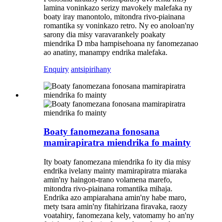
lamina voninkazo serizy mavokely malefaka ny
boaty iray manontolo, mitondra rivo-piainana
romantika sy voninkazo retro. Ny eo anoloan'ny
sarony dia misy varavarankely poakaty
miendrika D mba hampisehoana ny fanomezanao
ao anatiny, manampy endrika malefaka.
Enquiry
antsipirihany
Boaty fanomezana fonosana
mamirapiratra miendrika fo mainty
Ity boaty fanomezana miendrika fo ity dia misy
endrika ivelany mainty mamirapiratra miaraka
amin'ny haingon-trano volamena marefo,
mitondra rivo-piainana romantika mihaja.
Endrika azo ampiarahana amin'ny habe maro,
mety tsara amin'ny fitahirizana firavaka, raozy
voatahiry, fanomezana kely, vatomamy ho an'ny