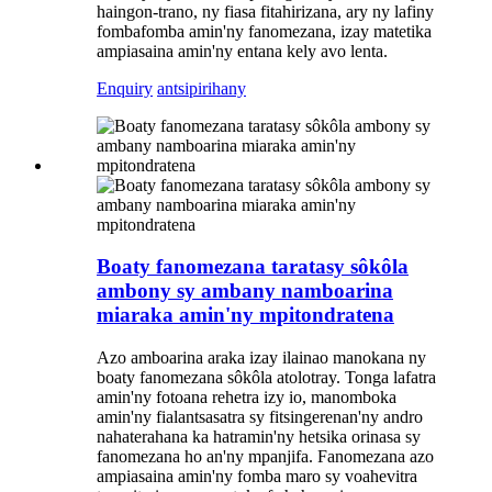
haingon-trano, ny fiasa fitahirizana, ary ny lafiny
fombafomba amin'ny fanomezana, izay matetika
ampiasaina amin'ny entana kely avo lenta.
Enquiry
antsipirihany
Boaty fanomezana taratasy sôkôla
ambony sy ambany namboarina
miaraka amin'ny mpitondratena
Azo amboarina araka izay ilainao manokana ny
boaty fanomezana sôkôla atolotray. Tonga lafatra
amin'ny fotoana rehetra izy io, manomboka
amin'ny fialantsasatra sy fitsingerenan'ny andro
nahaterahana ka hatramin'ny hetsika orinasa sy
fanomezana ho an'ny mpanjifa. Fanomezana azo
ampiasaina amin'ny fomba maro sy voahevitra