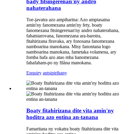
bady fitsingerenan'ny andro
nahaterahana
Toe-javatra azo ampiharina: Azo ampiasaina
amin'ny fanomezana amin'ny fety, boaty
fanomezana fitsingerenan'ny andro nahaterahana,
fahatsiarovana, fanomezana ara-barotra,
fitahirizana firavaka, ary fonosana fanomezana
namboarina manokana. Misy fanontana logo
namboarina manokana, fametaka volamena, ary
fomba hafa azo atao mba hanomezana
fahafaham-po ny filàna manokana.
Enquiry
antsipirihany
Boaty fitahirizana dite vita amin'ny
hoditra azo entina an-tanana
Famaritana ny vokatra boaty fitahirizana dite vita