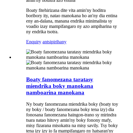
amin'ny hoditra azo entina
Boaty fitehirizana dite vita amin'ny hoditra
boribory ity, natao manokana ho an'ny dia entina
eny an-dalana, manana endrika minimalista sy
voadio izay mampifangaro ny azo ampiharina sy
ny endrika tsotra.
Enquiry
antsipirihany
Boaty fanomezana taratasy
miendrika boky manokana
namboarina manokana
Ny boaty fanomezana miendrika boky (boaty toy
ny boky / boaty fanomezana boky tena izy) dia
fonosana fanomezana haingon-trano sy mirindra
tsara natao hitovy amin'ny boky fonony mafy,
misy fizarana misokatra na misy savily. Tsy boky
tena izy izy io fa mampifangaro ny hatsaran'ny