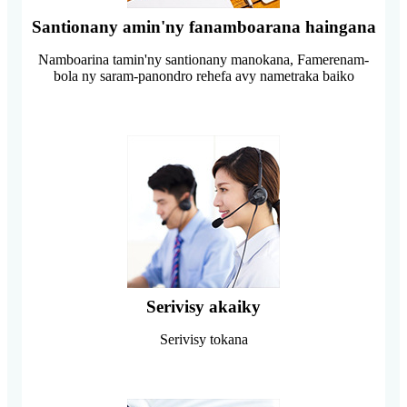
Santionany amin'ny fanamboarana haingana
Namboarina tamin'ny santionany manokana, Famerenam-
bola ny saram-panondro rehefa avy nametraka baiko
Serivisy akaiky
Serivisy tokana