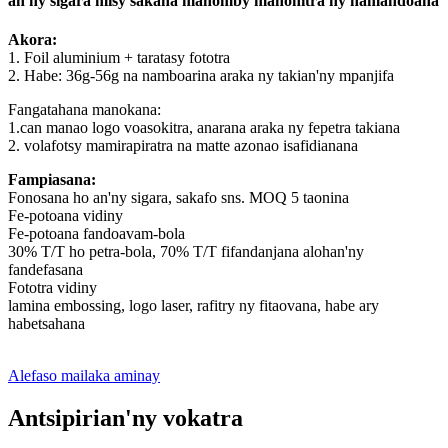
an'ny sigara misy sakana mahomby manohitra ny hamandoana
Akora:
1. Foil aluminium + taratasy fototra
2. Habe: 36g-56g na namboarina araka ny takian'ny mpanjifa
Fangatahana manokana:
1.can manao logo voasokitra, anarana araka ny fepetra takiana
2. volafotsy mamirapiratra na matte azonao isafidianana
Fampiasana:
Fonosana ho an'ny sigara, sakafo sns. MOQ 5 taonina
Fe-potoana vidiny
Fe-potoana fandoavam-bola
30% T/T ho petra-bola, 70% T/T fifandanjana alohan'ny
fandefasana
Fototra vidiny
lamina embossing, logo laser, rafitry ny fitaovana, habe ary
habetsahana
Alefaso mailaka aminay
Antsipirian'ny vokatra