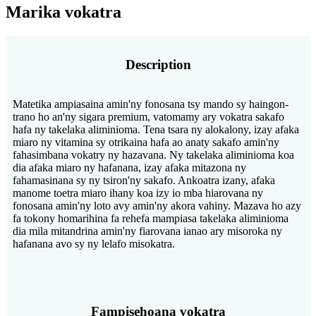
Marika vokatra
Description
Matetika ampiasaina amin'ny fonosana tsy mando sy haingon-
trano ho an'ny sigara premium, vatomamy ary vokatra sakafo
hafa ny takelaka aliminioma. Tena tsara ny alokalony, izay afaka
miaro ny vitamina sy otrikaina hafa ao anaty sakafo amin'ny
fahasimbana vokatry ny hazavana. Ny takelaka aliminioma koa
dia afaka miaro ny hafanana, izay afaka mitazona ny
fahamasinana sy ny tsiron'ny sakafo. Ankoatra izany, afaka
manome toetra miaro ihany koa izy io mba hiarovana ny
fonosana amin'ny loto avy amin'ny akora vahiny. Mazava ho azy
fa tokony homarihina fa rehefa mampiasa takelaka aliminioma
dia mila mitandrina amin'ny fiarovana ianao ary misoroka ny
hafanana avo sy ny lelafo misokatra.
Fampisehoana vokatra