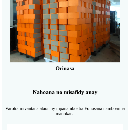
Orinasa
Nahoana no misafidy anay
Varotra mivantana ataon'ny mpanamboatra Fonosana namboarina
manokana