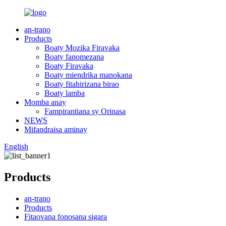
an-trano
Products
Boaty Mozika Firavaka
Boaty fanomezana
Boaty Firavaka
Boaty miendrika manokana
Boaty fitahirizana birao
Boaty lamba
Momba anay
Fampirantiana sy Orinasa
NEWS
Mifandraisa aminay
English
Products
an-trano
Products
Fitaovana fonosana sigara