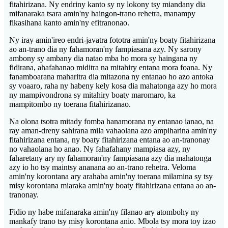
fitahirizana. Ny endriny kanto sy ny lokony tsy miandany dia
mifanaraka tsara amin'ny haingon-trano rehetra, manampy
fikasihana kanto amin'ny efitranonao.
Ny iray amin'ireo endri-javatra fototra amin'ny boaty fitahirizana
ao an-trano dia ny fahamoran'ny fampiasana azy. Ny sarony
ambony sy ambany dia natao mba ho mora sy haingana ny
fidirana, ahafahanao miditra na mitahiry entana mora foana. Ny
fanamboarana maharitra dia mitazona ny entanao ho azo antoka
sy voaaro, raha ny habeny kely kosa dia mahatonga azy ho mora
ny mampivondrona sy mitahiry boaty maromaro, ka
mampitombo ny toerana fitahirizanao.
Na olona tsotra mitady fomba hanamorana ny entanao ianao, na
ray aman-dreny sahirana mila vahaolana azo ampiharina amin'ny
fitahirizana entana, ny boaty fitahirizana entana ao an-tranonay
no vahaolana ho anao. Ny fahafahany mampiasa azy, ny
faharetany ary ny fahamoran'ny fampiasana azy dia mahatonga
azy io ho tsy maintsy ananana ao an-trano rehetra. Veloma
amin'ny korontana ary arahaba amin'ny toerana milamina sy tsy
misy korontana miaraka amin'ny boaty fitahirizana entana ao an-
tranonay.
Fidio ny habe mifanaraka amin'ny filanao ary atombohy ny
mankafy trano tsy misy korontana anio. Mbola tsy mora toy izao