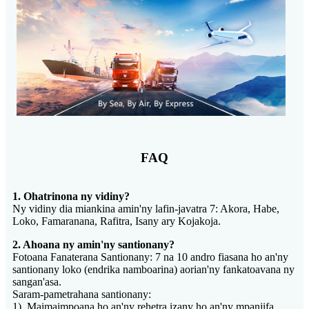
FAQ
1. Ohatrinona ny vidiny?
Ny vidiny dia miankina amin'ny lafin-javatra 7: Akora, Habe,
Loko, Famaranana, Rafitra, Isany ary Kojakoja.
2. Ahoana ny amin'ny santionany?
Fotoana Fanaterana Santionany: 7 na 10 andro fiasana ho an'ny
santionany loko (endrika namboarina) aorian'ny fankatoavana ny
sangan'asa.
Saram-pametrahana santionany:
1). Maimaimpoana ho an'ny rehetra izany ho an'ny mpanjifa