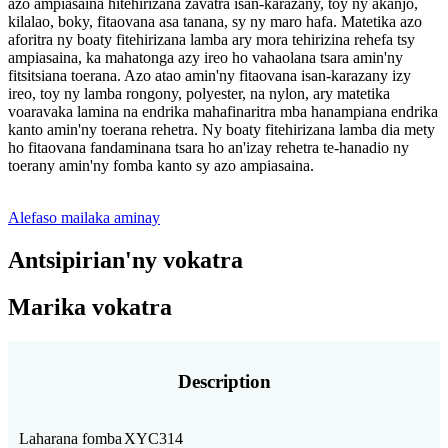
azo ampiasaina hitehirizana zavatra isan-karazany, toy ny akanjo,
kilalao, boky, fitaovana asa tanana, sy ny maro hafa. Matetika azo
aforitra ny boaty fitehirizana lamba ary mora tehirizina rehefa tsy
ampiasaina, ka mahatonga azy ireo ho vahaolana tsara amin'ny
fitsitsiana toerana. Azo atao amin'ny fitaovana isan-karazany izy
ireo, toy ny lamba rongony, polyester, na nylon, ary matetika
voaravaka lamina na endrika mahafinaritra mba hanampiana endrika
kanto amin'ny toerana rehetra. Ny boaty fitehirizana lamba dia mety
ho fitaovana fandaminana tsara ho an'izay rehetra te-hanadio ny
toerany amin'ny fomba kanto sy azo ampiasaina.
Alefaso mailaka aminay
Antsipirian'ny vokatra
Marika vokatra
Description
Laharana fomba
XYC314