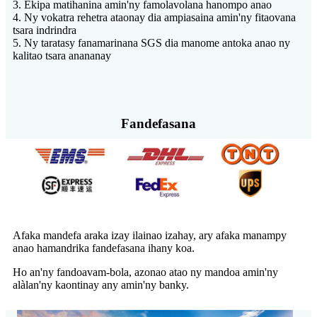
3. Ekipa matihanina amin'ny famolavolana hanompo anao
4. Ny vokatra rehetra ataonay dia ampiasaina amin'ny fitaovana
tsara indrindra
5. Ny taratasy fanamarinana SGS dia manome antoka anao ny
kalitao tsara anananay
Fandefasana
Afaka mandefa araka izay ilainao izahay, ary afaka manampy
anao hamandrika fandefasana ihany koa.
Ho an'ny fandoavam-bola, azonao atao ny mandoa amin'ny
alàlan'ny kaontinay any amin'ny banky.