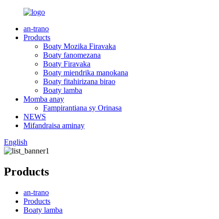
an-trano
Products
Boaty Mozika Firavaka
Boaty fanomezana
Boaty Firavaka
Boaty miendrika manokana
Boaty fitahirizana birao
Boaty lamba
Momba anay
Fampirantiana sy Orinasa
NEWS
Mifandraisa aminay
English
Products
an-trano
Products
Boaty lamba