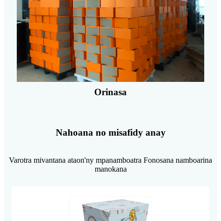
Orinasa
Nahoana no misafidy anay
Varotra mivantana ataon'ny mpanamboatra Fonosana namboarina
manokana