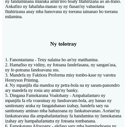
ny fandaminana miaraka amin'ireo boaty fitahirizana ao an-trano.
Ankafizo ny fahafaha-manao sy ny fiasan'ny vahaolana
fitahirizana anay mba hanovana ny toerana iainanao ho toerana
milamina.
Ny tolotray
1. Fanontaniana - Teny nalaina ho an'ny matihanina.
2. Hamafiso ny vidiny, ny fotoana fandefasana, ny sangan'asa,
ny fe-potoana fandoavana sns.
3. Mandefa ny Faktiora Proforma misy tombo-kase ny varotra
Henryson Printing.
4. Ny mpanjifa dia mandoa ny petra-bola na ny saram-panondro
ary mandefa ny rosia any amin'ny banky.
5. Dingana Famokarana Voalohany - Ampahafantaro ny
mpanjifa fa efa voarainay ny fandoavam-bola, ary hanao ny
santionany araka ny fangatahanao izahay, handefa sary na
santionany aminao mba hahazoana ny fankatoavanao. Aorian'ny
fankatoavana dia ampahafantarinay fa handamina ny famokarana
izahay ary hampahafantatra ny fotoana tombanana.
6. Famokarana Afovoany - alefaso sary mba hampisehoana ny