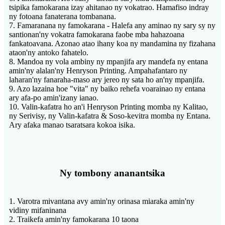
tsipika famokarana izay ahitanao ny vokatrao. Hamafiso indray
ny fotoana fanaterana tombanana.
7. Famaranana ny famokarana - Halefa any aminao ny sary sy ny
santionan'ny vokatra famokarana faobe mba hahazoana
fankatoavana. Azonao atao ihany koa ny mandamina ny fizahana
ataon'ny antoko fahatelo.
8. Mandoa ny vola ambiny ny mpanjifa ary mandefa ny entana
amin'ny alalan'ny Henryson Printing. Ampahafantaro ny
laharan'ny fanaraha-maso ary jereo ny sata ho an'ny mpanjifa.
9. Azo lazaina hoe "vita" ny baiko rehefa voarainao ny entana
ary afa-po amin'izany ianao.
10. Valin-kafatra ho an'i Henryson Printing momba ny Kalitao,
ny Serivisy, ny Valin-kafatra & Soso-kevitra momba ny Entana.
Ary afaka manao tsaratsara kokoa isika.
Ny tombony ananantsika
1. Varotra mivantana avy amin'ny orinasa miaraka amin'ny
vidiny mifaninana
2. Traikefa amin'ny famokarana 10 taona