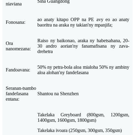
Sina Guangdong
niaviana
ao anaty kitapo OPP na PE avy eo ao anaty
Fonosana:
baoritra na araka ny takian'ny mpanjifa;
Raiso ny baikonao, araka ny habetsahana, 20-
Ora
30 andro aorian'ny fanamafisana ny zava-
nanomezana:
drehetra
50% ny petra-bola aloa mialoha 50% ny ambiny
Fandoavana:
aloa alohan'ny fandefasana
Seranan-tsambo
fandefasana
Shantou na Shenzhen
entana:
Takelaka Greyboard (800gsm, 1200gsm,
1400gsm, 1600gsm, 1800gsm)
Takelaka ivoara (250gsm, 300gsm, 350gsm)