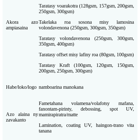
Taratasy voarakotra (128gsm, 157gsm, 200gsm,
250gsm, 300gsm)
Akora azo
Takelaka roa sosona misy lamosina
ampiasaina
volondavenona (250gsm, 300gsm, 350gsm)
Taratasy volondavenona (250gsm, 300gsm,
350gsm, 400gsm)
Taratasy offset misy lafiny roa (80gsm, 100gsm)
Taratasy Kraft (100gsm, 120gsm, 150gsm,
200gsm, 250gsm, 300gsm)
Habe/loko/logo
namboarina manokana
Fametahana volamena/volafotsy mafana,
fanontam-pirinty, debossing, spot UV,
Azo alaina ny
mamirapiratra/matte
zavakanto
Lamination, coating UV, haingon-trano vita
tanana