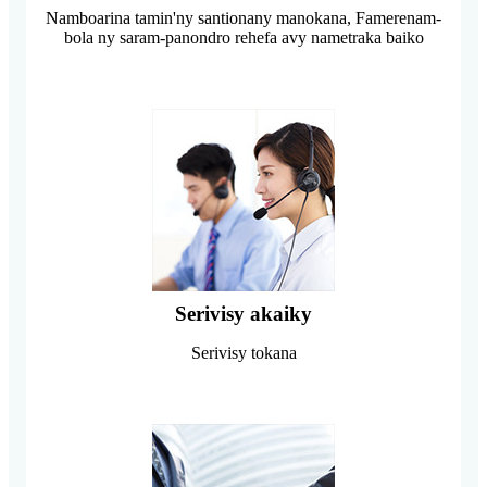
Namboarina tamin'ny santionany manokana, Famerenam-
bola ny saram-panondro rehefa avy nametraka baiko
Serivisy akaiky
Serivisy tokana