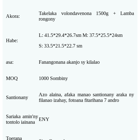
Takelaka volondavenona 1500g + Lamba
Akora:
rongony
L: 41.5*29.4*26.7sm M: 37.5*25.5*24sm
Habe:
S: 33.5*21.5*22.7 sm
asa:
Fanangonana akanjo sy kilalao
MOQ
1000 Sombiny
Azo alaina, afaka manao santionany araka ny
Santionany
filanao izahay, fotoana fitarihana 7 andro
Sariaka amin'ny
ENY
tontolo iainana
Toerana